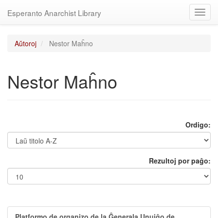
Esperanto Anarchist Library
Toggl
navig
Aŭtoroj
Nestor Maĥno
Nestor Maĥno
Ordigo:
Rezultoj por paĝo:
Platformo de organizo de la Ĝenerala Unuiĝo de