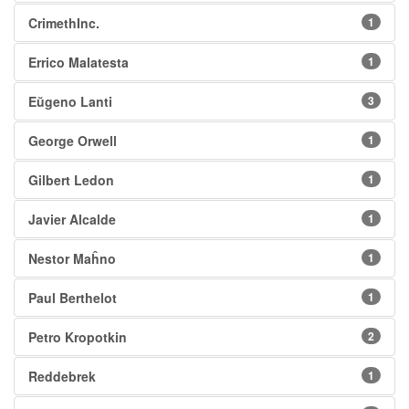
CrimethInc.
1
Errico Malatesta
1
Eŭgeno Lanti
3
George Orwell
1
Gilbert Ledon
1
Javier Alcalde
1
Nestor Maĥno
1
Paul Berthelot
1
Petro Kropotkin
2
Reddebrek
1