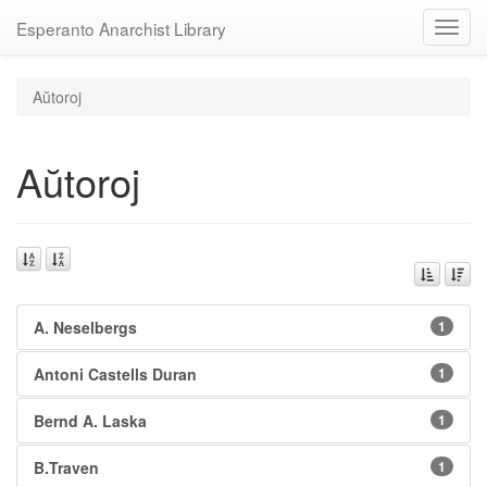
Esperanto Anarchist Library
Toggl
navig
Aŭtoroj
Aŭtoroj
A. Neselbergs
1
Antoni Castells Duran
1
Bernd A. Laska
1
B.Traven
1