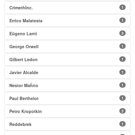
CrimethInc.
1
Errico Malatesta
1
Eŭgeno Lanti
3
George Orwell
1
Gilbert Ledon
1
Javier Alcalde
1
Nestor Maĥno
1
Paul Berthelot
1
Petro Kropotkin
2
Reddebrek
1