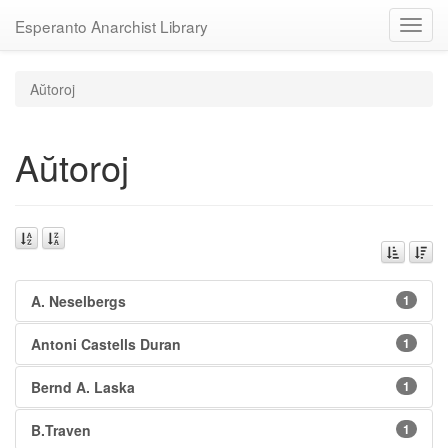
Esperanto Anarchist Library
Toggl
navig
Aŭtoroj
Aŭtoroj
A. Neselbergs
1
Antoni Castells Duran
1
Bernd A. Laska
1
B.Traven
1